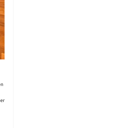
en
ner