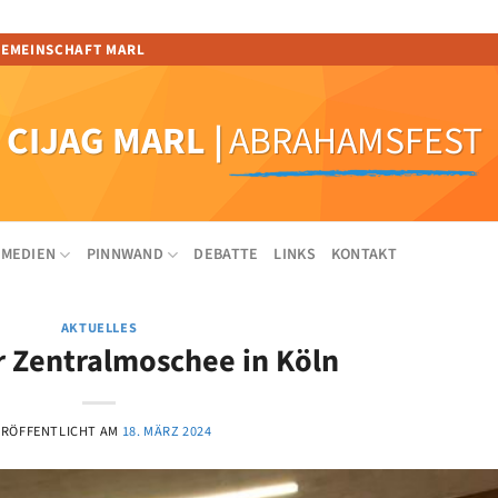
GEMEINSCHAFT MARL
CIJAG MARL
|
ABRAHAMSFEST
MEDIEN
PINNWAND
DEBATTE
LINKS
KONTAKT
AKTUELLES
er Zentralmoschee in Köln
ERÖFFENTLICHT AM
18. MÄRZ 2024