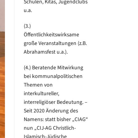
Schulen, Kitas, Jugendclubs
u.a.
(3.)
Öffentlichkeitswirksame
große Veranstaltungen (z.B.
Abrahamsfest u.a.).
(4.) Beratende Mitwirkung
bei kommunalpolitischen
Themen von
interkultureller,
interreligiöser Bedeutung. –
Seit 2020 Änderung des
Namens: statt bisher „CIAG“
nun „CIJ-AG Christlich-
Islamisch-Jüdische