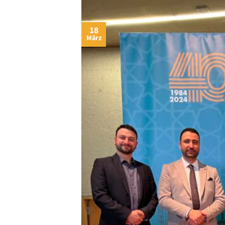
18
März