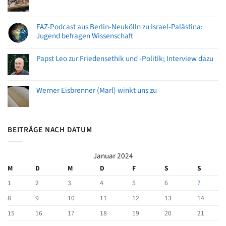
FAZ-Podcast aus Berlin-Neukölln zu Israel-Palästina:
Jugend befragen Wissenschaft
Papst Leo zur Friedensethik und -Politik; Interview dazu
Werner Eisbrenner (Marl) winkt uns zu
BEITRÄGE NACH DATUM
Januar 2024
M
D
M
D
F
S
S
1
2
3
4
5
6
7
8
9
10
11
12
13
14
15
16
17
18
19
20
21