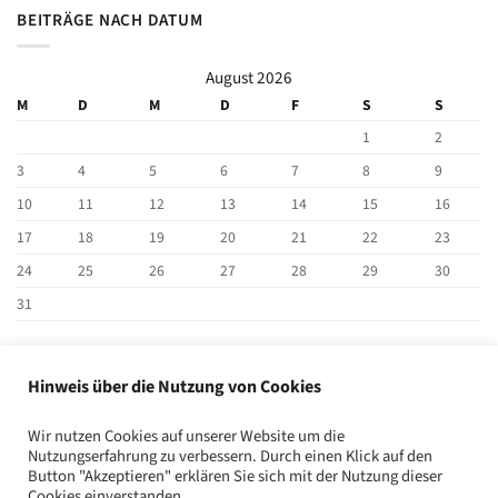
BEITRÄGE NACH DATUM
August 2026
M
D
M
D
F
S
S
1
2
3
4
5
6
7
8
9
10
11
12
13
14
15
16
17
18
19
20
21
22
23
24
25
26
27
28
29
30
31
« Jan.
Hinweis über die Nutzung von Cookies
BEITRAG SUCHEN
Wir nutzen Cookies auf unserer Website um die
Nutzungserfahrung zu verbessern. Durch einen Klick auf den
Button "Akzeptieren" erklären Sie sich mit der Nutzung dieser
Cookies einverstanden.