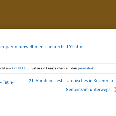
europa/un-umwelt-menschenrecht-101.html
licht am
AKTUELLES
. Setze ein Lesezeichen auf den
permalink
.
21. Abrahamsfest – Utopisches in Krisenzeite
 Fatih-
Gemeinsam unterwegs