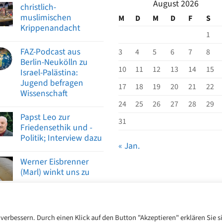
August 2026
christlich-
muslimischen
M
D
M
D
F
S
Krippenandacht
1
FAZ-Podcast aus
3
4
5
6
7
8
Berlin-Neukölln zu
10
11
12
13
14
15
Israel-Palästina:
Jugend befragen
17
18
19
20
21
22
Wissenschaft
24
25
26
27
28
29
Papst Leo zur
31
Friedensethik und -
Politik; Interview dazu
« Jan.
Werner Eisbrenner
(Marl) winkt uns zu
2026 ©
CIAG Marl/CIJ-AG Marl
erbessern. Durch einen Klick auf den Button "Akzeptieren" erklären Sie s