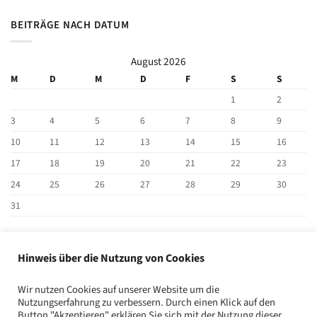
BEITRÄGE NACH DATUM
August 2026
M
D
M
D
F
S
S
1
2
3
4
5
6
7
8
9
10
11
12
13
14
15
16
17
18
19
20
21
22
23
24
25
26
27
28
29
30
31
« Jan.
Hinweis über die Nutzung von Cookies
BEITRAG SUCHEN
Wir nutzen Cookies auf unserer Website um die
Nutzungserfahrung zu verbessern. Durch einen Klick auf den
Button "Akzeptieren" erklären Sie sich mit der Nutzung dieser