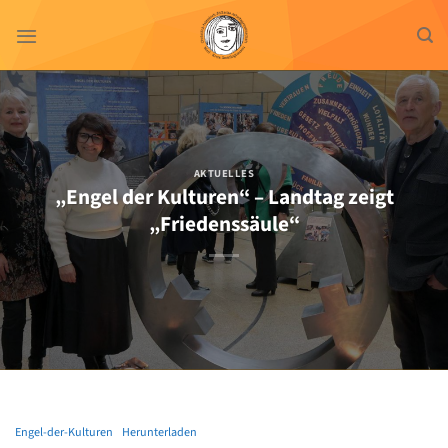
Zum
Inhalt
springen
AKTUELLES
„Engel der Kulturen“ – Landtag zeigt
„Friedenssäule“
Engel-der-Kulturen
Herunterladen