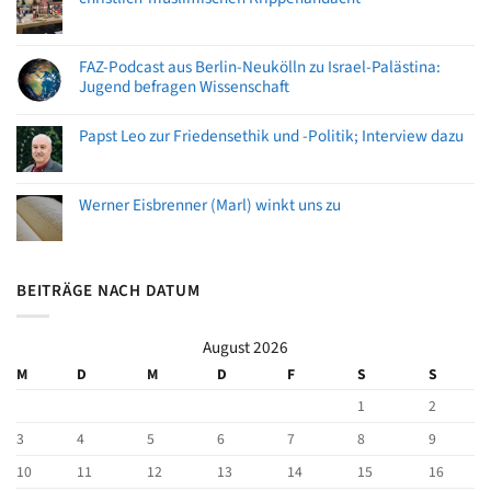
FAZ-Podcast aus Berlin-Neukölln zu Israel-Palästina:
Jugend befragen Wissenschaft
Papst Leo zur Friedensethik und -Politik; Interview dazu
Werner Eisbrenner (Marl) winkt uns zu
BEITRÄGE NACH DATUM
August 2026
M
D
M
D
F
S
S
1
2
3
4
5
6
7
8
9
10
11
12
13
14
15
16