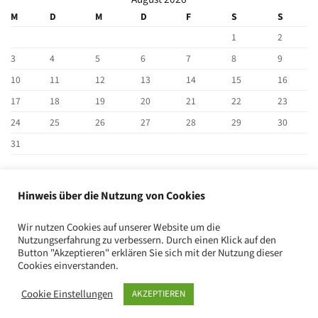
M
D
M
D
F
S
S
1
2
3
4
5
6
7
8
9
10
11
12
13
14
15
16
17
18
19
20
21
22
23
24
25
26
27
28
29
30
31
« Jan.
Hinweis über die Nutzung von Cookies
BEITRAG SUCHEN
Wir nutzen Cookies auf unserer Website um die
Nutzungserfahrung zu verbessern. Durch einen Klick auf den
Button "Akzeptieren" erklären Sie sich mit der Nutzung dieser
Cookies einverstanden.
Cookie Einstellungen
AKZEPTIEREN
2026 ©
CIAG Marl/CIJ-AG Marl