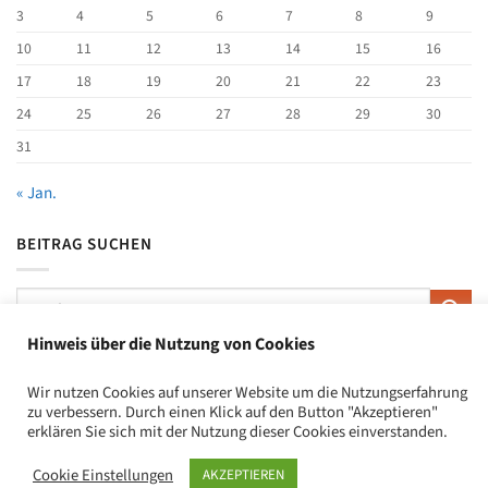
3
4
5
6
7
8
9
10
11
12
13
14
15
16
17
18
19
20
21
22
23
24
25
26
27
28
29
30
31
« Jan.
BEITRAG SUCHEN
Hinweis über die Nutzung von Cookies
Wir nutzen Cookies auf unserer Website um die Nutzungserfahrung
2026 ©
CIAG Marl/CIJ-AG Marl
zu verbessern. Durch einen Klick auf den Button "Akzeptieren"
erklären Sie sich mit der Nutzung dieser Cookies einverstanden.
Cookie Einstellungen
AKZEPTIEREN