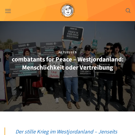
Zum
Inhalt
springen
AKTUELLES
combatants for Peace – Westjordanland:
Menschlichkeit oder Vertreibung
Der stille Krieg im Westjordanland – Jenseits