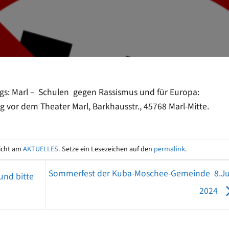
ags: Marl – Schulen gegen Rassismus und für Europa:
vor dem Theater Marl, Barkhausstr., 45768 Marl-Mitte.
licht am
AKTUELLES
. Setze ein Lesezeichen auf den
permalink
.
Sommerfest der Kuba-Moschee-Gemeinde 8.Ju
und bitte
2024