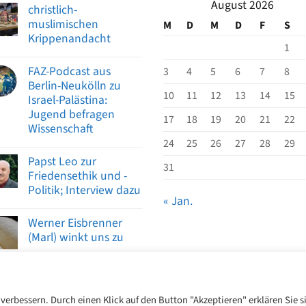
August 2026
christlich-
muslimischen
M
D
M
D
F
S
Krippenandacht
1
FAZ-Podcast aus
3
4
5
6
7
8
Berlin-Neukölln zu
10
11
12
13
14
15
Israel-Palästina:
Jugend befragen
17
18
19
20
21
22
Wissenschaft
24
25
26
27
28
29
Papst Leo zur
31
Friedensethik und -
Politik; Interview dazu
« Jan.
Werner Eisbrenner
(Marl) winkt uns zu
2026 ©
CIAG Marl/CIJ-AG Marl
erbessern. Durch einen Klick auf den Button "Akzeptieren" erklären Sie s