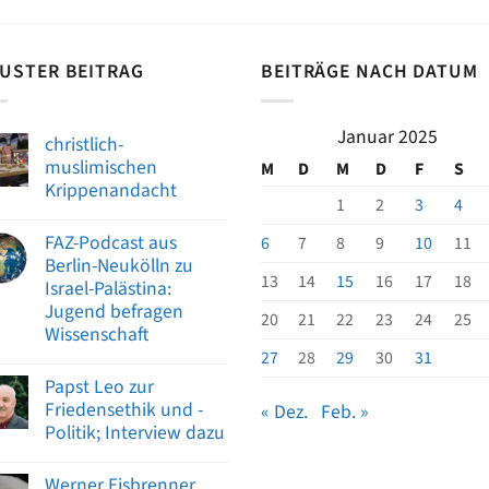
USTER BEITRAG
BEITRÄGE NACH DATUM
Januar 2025
christlich-
muslimischen
M
D
M
D
F
S
Krippenandacht
1
2
3
4
FAZ-Podcast aus
6
7
8
9
10
11
Berlin-Neukölln zu
13
14
15
16
17
18
Israel-Palästina:
Jugend befragen
20
21
22
23
24
25
Wissenschaft
27
28
29
30
31
Papst Leo zur
Friedensethik und -
« Dez.
Feb. »
Politik; Interview dazu
Werner Eisbrenner