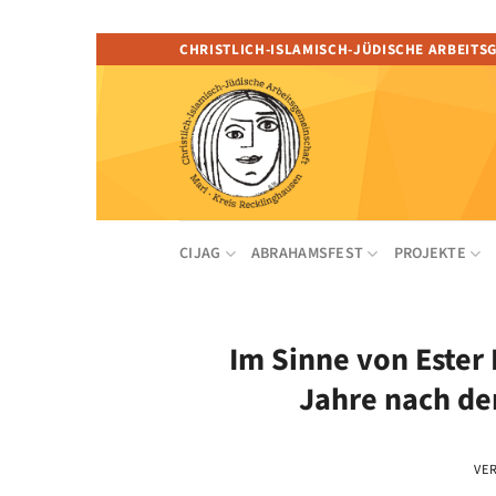
Zum
CHRISTLICH-ISLAMISCH-JÜDISCHE ARBEITS
Inhalt
springen
CIJAG
ABRAHAMSFEST
PROJEKTE
Im Sinne von Ester
Jahre nach de
VE