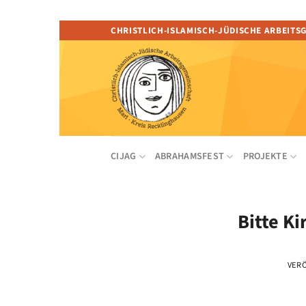
Zum
CHRISTLICH-ISLAMISCH-JÜDISCHE ARBEITS
Inhalt
springen
CIJAG
ABRAHAMSFEST
PROJEKTE
Bitte K
VER