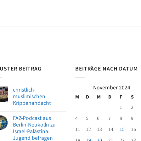
USTER BEITRAG
BEITRÄGE NACH DATUM
November 2024
christlich-
muslimischen
M
D
M
D
F
S
Krippenandacht
1
2
FAZ-Podcast aus
4
5
6
7
8
9
Berlin-Neukölln zu
11
12
13
14
15
16
Israel-Palästina:
Jugend befragen
18
19
20
21
22
23