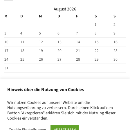
August 2026
M
D
M
D
F
S
S
1
2
3
4
5
6
7
8
9
10
11
12
13
14
15
16
17
18
19
20
21
22
23
24
25
26
27
28
29
30
31
« Jan.
Hinweis über die Nutzung von Cookies
BEITRAG SUCHEN
Wir nutzen Cookies auf unserer Website um die
Nutzungserfahrung zu verbessern. Durch einen Klick auf den
Button "Akzeptieren" erklären Sie sich mit der Nutzung dieser
Cookies einverstanden.
Cookie Einstellungen
AKZEPTIEREN